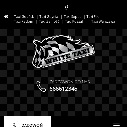
Taxi Gdańsk
Taxi Gdynia
Taxi Sopot
Taxi Piła
Taxi Radom
Taxi Zamość
Taxi Koszalin
Taxi Warszawa
ZADZOWOŃ DO NAS:
666612345
ZADZWOŃ
Togg